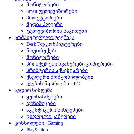
მონიტორები
Smart ტელევიზორები
პროექტორები
მედია პლეერი
ტელევიზორის საკიდები
კომპიუტერული ტექნიკა
Desk Top კომპიუტერები
ნოუთბუქები
მონიტორები
პრინტერები სკანერები კოპიერები
პრინტერის აქსესუარები
ქსელური მოწყობილობები
კვების წყაროები UPC
აუდიო სისტემა
ყურსასმენები
დინამიკები
აკუსტიკური სისტემები
ციფრული კამერები
კონსოლები | Gaming
PlayStation