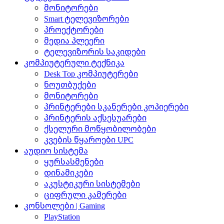
მონიტორები
Smart ტელევიზორები
პროექტორები
მედია პლეერი
ტელევიზორის საკიდები
კომპიუტერული ტექნიკა
Desk Top კომპიუტერები
ნოუთბუქები
მონიტორები
პრინტერები სკანერები კოპიერები
პრინტერის აქსესუარები
ქსელური მოწყობილობები
კვების წყაროები UPC
აუდიო სისტემა
ყურსასმენები
დინამიკები
აკუსტიკური სისტემები
ციფრული კამერები
კონსოლები | Gaming
PlayStation