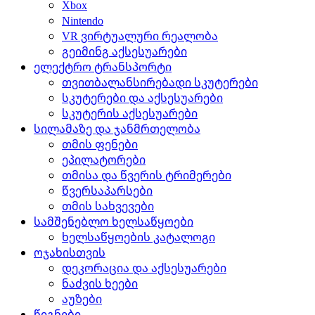
Xbox
Nintendo
VR ვირტუალური რეალობა
გეიმინგ აქსესუარები
ელექტრო ტრანსპორტი
თვითბალანსირებადი სკუტერები
სკუტერები და აქსესუარები
სკუტერის აქსესუარები
სილამაზე და ჯანმრთელობა
თმის ფენები
ეპილატორები
თმისა და წვერის ტრიმერები
წვერსაპარსები
თმის სახვევები
სამშენებლო ხელსაწყოები
ხელსაწყოების კატალოგი
ოჯახისთვის
დეკორაცია და აქსესუარები
ნაძვის ხეები
აუზები
წიგნები