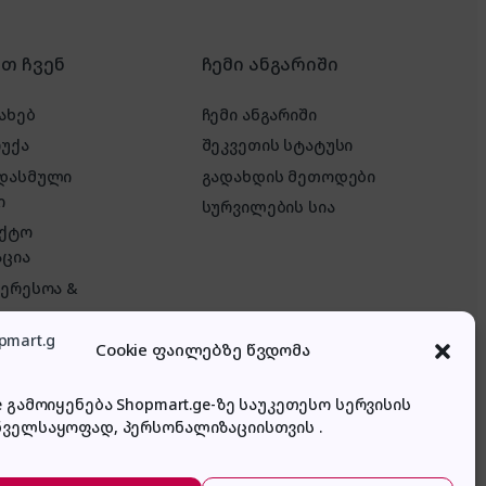
რთ ჩვენ
ჩემი ანგარიში
ახებ
ჩემი ანგარიში
რუქა
შეკვეთის სტატუსი
 დასმული
გადახდის მეთოდები
ი
სურვილების სია
აქტო
ცია
ტერესოა &
Cookie ფაილებზე წვდომა
e გამოიყენება Shopmart.ge-ზე საუკეთესო სერვისის
ნველსაყოფად, პერსონალიზაციისთვის .