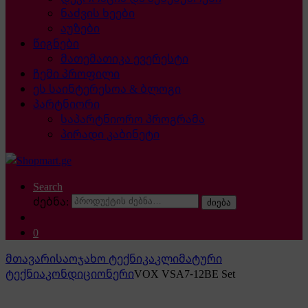
ნაძვის ხეები
აუზები
წიგნები
მათემათიკა ევერესტი
ჩემი პროფილი
ეს საინტერესოა & ბლოგი
პარტნიორი
საპარტნიორო პროგრამა
პირადი კაბინეტი
Search
ძებნა:
ძიება
0
მთავარი
საოჯახო ტექნიკა
კლიმატური
ტექნია
კონდიციონერი
VOX VSA7-12BE Set