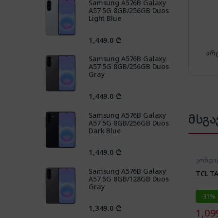
Samsung A576B Galaxy
A57 5G 8GB/256GB Duos
Light Blue
1,449.0
₾
არ
Samsung A576B Galaxy
A57 5G 8GB/256GB Duos
Gray
1,449.0
₾
Samsung A576B Galaxy
მსგა
A57 5G 8GB/256GB Duos
Dark Blue
1,449.0
₾
კონდი
Samsung A576B Galaxy
TCL T
A57 5G 8GB/128GB Duos
Gray
-
31%
1,349.0
₾
1,09