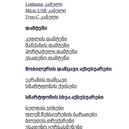
Ligthning კაბელი
Micro USB კაბელი
Type-C კაბელი
დამტენი
კედლის დამტენი
მანქანის დამტენი
პორტატული დამტენი
უსადენო დამტენი
მობილურის დამცავი აქსესუარები
ეკრანის დამცავი
სმარტფონის ქეისები
სმარტფონის სხვა აქსესუარები
სელფის ჯოხები
ფლეშ მეხსიერების ბარათები
ბლუთუს თრექერები
უსადენო ყურსასმენები