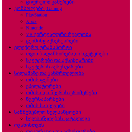
ციფრული კამერები
კონსოლები | Gaming
PlayStation
Xbox
Nintendo
VR ვირტუალური რეალობა
გეიმინგ აქსესუარები
ელექტრო ტრანსპორტი
თვითბალანსირებადი სკუტერები
სკუტერები და აქსესუარები
სკუტერის აქსესუარები
სილამაზე და ჯანმრთელობა
თმის ფენები
ეპილატორები
თმისა და წვერის ტრიმერები
წვერსაპარსები
თმის სახვევები
სამშენებლო ხელსაწყოები
ხელსაწყოების კატალოგი
ოჯახისთვის
დეკორაცია და აქსესუარები