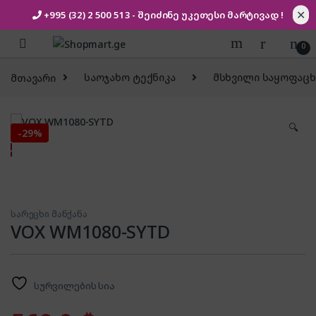
✕
+995 (32) 2 500 513
- შეიძინე უკეთესი
მარტივად !
Skip to navigation
Skip to content
0
მთავარი
საოჯახო ტექნიკა
მსხვილი საყოფაცხ
🔍
-
29%
სარეცხი მანქანა
VOX WM1080-SYTD
სურვილების სია