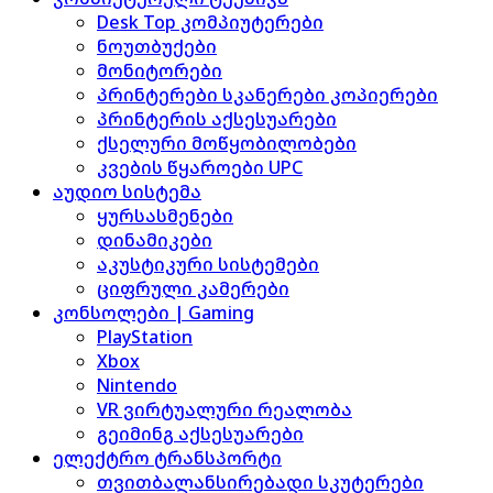
Desk Top კომპიუტერები
ნოუთბუქები
მონიტორები
პრინტერები სკანერები კოპიერები
პრინტერის აქსესუარები
ქსელური მოწყობილობები
კვების წყაროები UPC
აუდიო სისტემა
ყურსასმენები
დინამიკები
აკუსტიკური სისტემები
ციფრული კამერები
კონსოლები | Gaming
PlayStation
Xbox
Nintendo
VR ვირტუალური რეალობა
გეიმინგ აქსესუარები
ელექტრო ტრანსპორტი
თვითბალანსირებადი სკუტერები