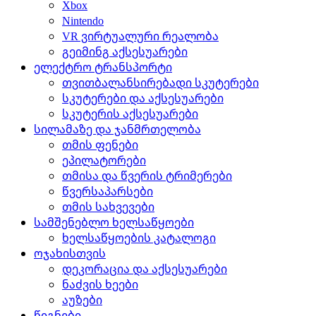
Xbox
Nintendo
VR ვირტუალური რეალობა
გეიმინგ აქსესუარები
ელექტრო ტრანსპორტი
თვითბალანსირებადი სკუტერები
სკუტერები და აქსესუარები
სკუტერის აქსესუარები
სილამაზე და ჯანმრთელობა
თმის ფენები
ეპილატორები
თმისა და წვერის ტრიმერები
წვერსაპარსები
თმის სახვევები
სამშენებლო ხელსაწყოები
ხელსაწყოების კატალოგი
ოჯახისთვის
დეკორაცია და აქსესუარები
ნაძვის ხეები
აუზები
წიგნები