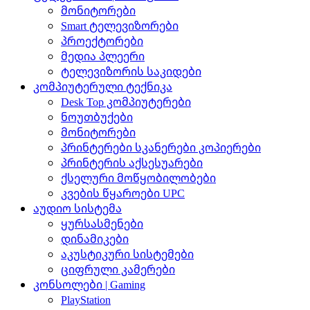
მონიტორები
Smart ტელევიზორები
პროექტორები
მედია პლეერი
ტელევიზორის საკიდები
კომპიუტერული ტექნიკა
Desk Top კომპიუტერები
ნოუთბუქები
მონიტორები
პრინტერები სკანერები კოპიერები
პრინტერის აქსესუარები
ქსელური მოწყობილობები
კვების წყაროები UPC
აუდიო სისტემა
ყურსასმენები
დინამიკები
აკუსტიკური სისტემები
ციფრული კამერები
კონსოლები | Gaming
PlayStation