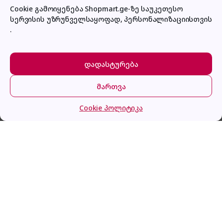
Cookie გამოიყენება Shopmart.ge-ზე საუკეთესო
სერვისის უზრუნველსაყოფად, პერსონალიზაციისთვის
პირადი კაბინეტი
.
დადასტურება
მართვა
მთავარი
კატეგორიები
კალათა
შესვლა
Zilan ZLN1147
Cookie პოლიტიკა
ყიდვა
45.0
₾
გაქვს შეკითხვა?
დაგვირეკე ან მოგვწერე!
032 2 500 513