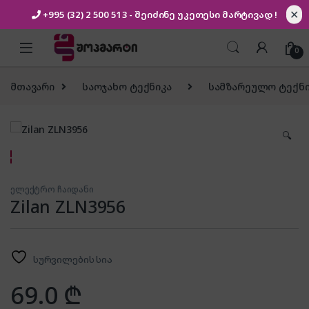
✕
+995 (32) 2 500 513
- შეიძინე უკეთესი
მარტივად !
Skip to navigation
Skip to content
0
მთავარი
საოჯახო ტექნიკა
სამზარეულო ტექნი
🔍
ელექტრო ჩაიდანი
Zilan ZLN3956
სურვილების სია
69.0
₾