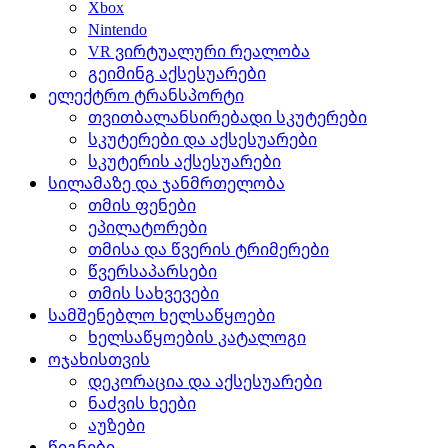
Xbox
Nintendo
VR ვირტუალური რეალობა
გეიმინგ აქსესუარები
ელექტრო ტრანსპორტი
თვითბალანსირებადი სკუტერები
სკუტერები და აქსესუარები
სკუტერის აქსესუარები
სილამაზე და ჯანმრთელობა
თმის ფენები
ეპილატორები
თმისა და წვერის ტრიმერები
წვერსაპარსები
თმის სახვევები
სამშენებლო ხელსაწყოები
ხელსაწყოების კატალოგი
ოჯახისთვის
დეკორაცია და აქსესუარები
ნაძვის ხეები
აუზები
წიგნები