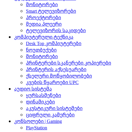
მონიტორები
Smart ტელევიზორები
პროექტორები
მედია პლეერი
ტელევიზორის საკიდები
კომპიუტერული ტექნიკა
Desk Top კომპიუტერები
ნოუთბუქები
მონიტორები
პრინტერები სკანერები კოპიერები
პრინტერის აქსესუარები
ქსელური მოწყობილობები
კვების წყაროები UPC
აუდიო სისტემა
ყურსასმენები
დინამიკები
აკუსტიკური სისტემები
ციფრული კამერები
კონსოლები | Gaming
PlayStation