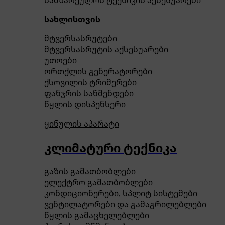
სამზარეულოს ტექნიკის აქსესუარები
სახლისთვის
მტვერსასრუტები
მტვერსასრუტის აქსესუარები
უთოები
ორთქლის გენერატორები
ქსოვილის ტრიმერები
ფანჯრის საწმენდები
წყლის დისპენსერი
ყინულის აპარატი
კლიმატური ტექნიკა
გაზის გამათბობლები
ელექტრო გამათბობლები
კონდიციონერები, სპლიტ სისტემები
ვენტილატორები და გამაგრილებლები
წყლის გამაცხელებლები